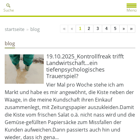
Suche
Menü
»
startseite
blog
1
2
3
4
5
blog
19.10.2025_Kontrollfreak trifft
Landwirtschaft…ein
tiefenpsychologisches
Trauerspiel?
Vier Mal pro Woche stehe ich am
Markt und habe es mir angewöhnt, die Kiste neben der
Waage, in die meine Kundschaft ihren Einkauf
zusammenlegt, mit Zeitungspapier auszukleiden.Damit
die Kiste vom frischen Salat o.ä. nicht nass wird und die
Gemüse-gefüllten Papiersäcke zum Missfallen der
Kunden aufweichen.Dann passierts auch hin und
wieder, dass ich gena...