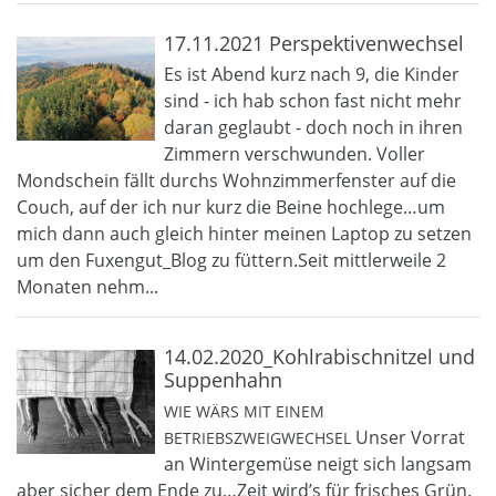
17.11.2021 Perspektivenwechsel
Es ist Abend kurz nach 9, die Kinder
sind - ich hab schon fast nicht mehr
daran geglaubt - doch noch in ihren
Zimmern verschwunden. Voller
Mondschein fällt durchs Wohnzimmerfenster auf die
Couch, auf der ich nur kurz die Beine hochlege…um
mich dann auch gleich hinter meinen Laptop zu setzen
um den Fuxengut_Blog zu füttern.Seit mittlerweile 2
Monaten nehm...
14.02.2020_Kohlrabischnitzel und
Suppenhahn
WIE WÄRS MIT EINEM
Unser Vorrat
BETRIEBSZWEIGWECHSEL
an Wintergemüse neigt sich langsam
aber sicher dem Ende zu…Zeit wird’s für frisches Grün.