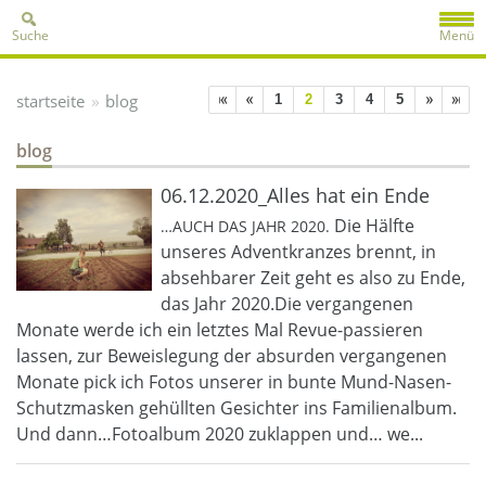
Suche
Menü
»
startseite
blog
1
2
3
4
5
blog
06.12.2020_Alles hat ein Ende
Die Hälfte
…AUCH DAS JAHR 2020.
unseres Adventkranzes brennt, in
absehbarer Zeit geht es also zu Ende,
das Jahr 2020.Die vergangenen
Monate werde ich ein letztes Mal Revue-passieren
lassen, zur Beweislegung der absurden vergangenen
Monate pick ich Fotos unserer in bunte Mund-Nasen-
Schutzmasken gehüllten Gesichter ins Familienalbum.
Und dann…Fotoalbum 2020 zuklappen und… we...