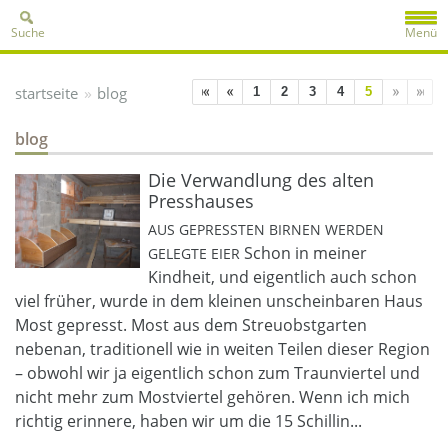
Suche
Menü
»
startseite
blog
1
2
3
4
5
blog
Die Verwandlung des alten
Presshauses
AUS GEPRESSTEN BIRNEN WERDEN
Schon in meiner
GELEGTE EIER
Kindheit, und eigentlich auch schon
viel früher, wurde in dem kleinen unscheinbaren Haus
Most gepresst. Most aus dem Streuobstgarten
nebenan, traditionell wie in weiten Teilen dieser Region
– obwohl wir ja eigentlich schon zum Traunviertel und
nicht mehr zum Mostviertel gehören. Wenn ich mich
richtig erinnere, haben wir um die 15 Schillin...