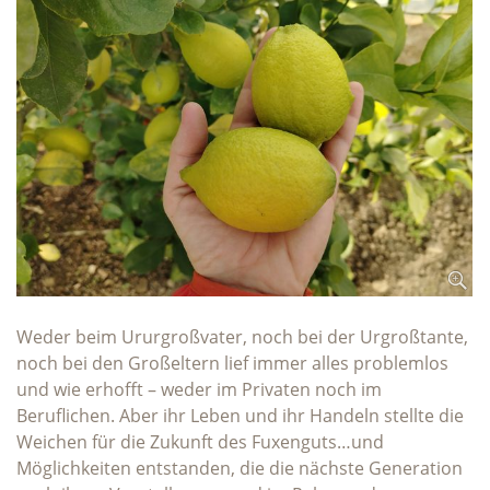
Weder beim Ururgroßvater, noch bei der Urgroßtante,
noch bei den Großeltern lief immer alles problemlos
und wie erhofft – weder im Privaten noch im
Beruflichen. Aber ihr Leben und ihr Handeln stellte die
Weichen für die Zukunft des Fuxenguts…und
Möglichkeiten entstanden, die die nächste Generation