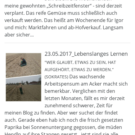
meine gewohnten „Schreibzeitfenster“ - sind derzeit
verplant. Das reife Gemüse muss schließlich auch
verkauft werden. Das heißt am Wochenende für Igor
und mich: Marktfahren und ab-Hofverkauf. Langsam
aber sicher...
23.05.2017_Lebenslanges Lernen
"WER GLAUBT, ETWAS ZU SEIN, HAT
AUFGEHÖRT, ETWAS ZU WERDEN.“
Das wachsende
(SOKRATES)
Arbeitspensum am Acker macht sich
bemerkbar. Verglichen mit den
letzten Monaten, fällt es mir derzeit
zunehmend schwerer, Zeit für
meinen Blog zu finden. Aber wer suchet der findet
auch. Gerade eben hab ich noch die frisch gesetzten
Paprika bei Sonnenuntergang gegossen, die müden
Hendln auf ihre Stangen gesetzt…jetzt sind sie alle