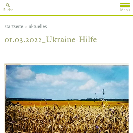
Suche
Menü
»
startseite
aktuelles
01.03.2022_Ukraine-Hilfe