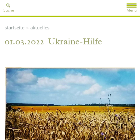
Suche
Menü
»
startseite
aktuelles
01.03.2022_Ukraine-Hilfe