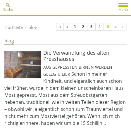
Suche
Menü
»
startseite
blog
1
2
3
4
5
blog
Die Verwandlung des alten
Presshauses
AUS GEPRESSTEN BIRNEN WERDEN
Schon in meiner
GELEGTE EIER
Kindheit, und eigentlich auch schon
viel früher, wurde in dem kleinen unscheinbaren Haus
Most gepresst. Most aus dem Streuobstgarten
nebenan, traditionell wie in weiten Teilen dieser Region
– obwohl wir ja eigentlich schon zum Traunviertel und
nicht mehr zum Mostviertel gehören. Wenn ich mich
richtig erinnere, haben wir um die 15 Schillin...