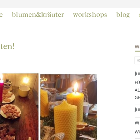
e
blumen&kräuter
workshops
blog
ten!
We
Ju
FÜ
AL
GE
Ju
Wi
WO