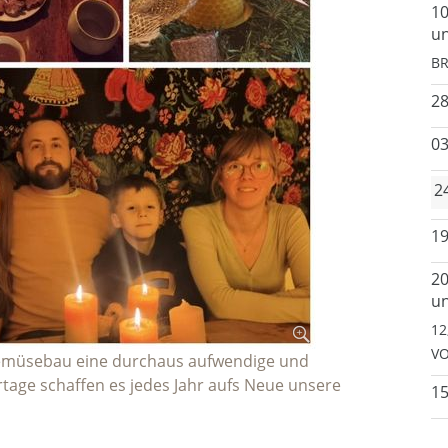
10
un
BR
2
03
2
19
20
un
12
VO
Gemüsebau eine durchaus aufwendige und
rtage schaffen es jedes Jahr aufs Neue unsere
15