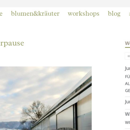
e
blumen&kräuter
workshops
blog
erpause
We
Ju
FÜ
AL
GE
Ju
Wi
WO