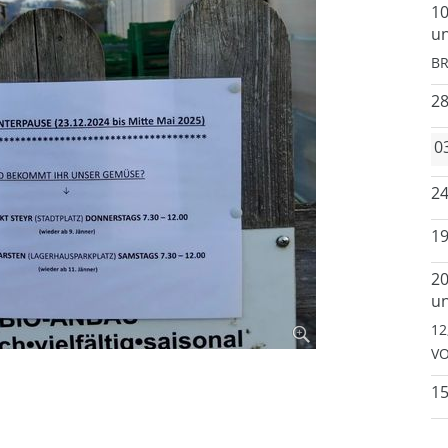
10
un
BR
2
0
24
19
20
un
12
VO
15