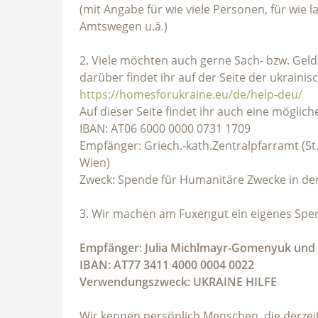
(mit Angabe für wie viele Personen, für wie l
Amtswegen u.ä.)
2. Viele möchten auch gerne Sach- bzw. Geld
darüber findet ihr auf der Seite der ukrainis
https://homesforukraine.eu/de/help-deu/
Auf dieser Seite findet ihr auch eine mögli
IBAN: AT06 6000 0000 0731 1709
Empfänger: Griech.-kath.Zentralpfarramt (St
Wien)
Zweck: Spende für Humanitäre Zwecke in de
3. Wir machen am Fuxengut ein eigenes Spe
Empfänger: Julia Michlmayr-Gomenyuk und
IBAN: AT77 3411 4000 0004 0022
Verwendungszweck: UKRAINE HILFE
Wir kennen persönlich Menschen, die derzei