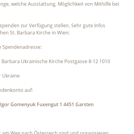
ange, welche Ausstattung, Möglichkeit von Mithilfe bei
spenden zur Verfügung stellen. Sehr gute Infos
chen St. Barbara Kirche in Wien:
che Spendenadresse:
. Barbara Ukrainische Kirche Postgasse 8-12 1010
r Ukraine
ndenkonto auf:
 Igor Gomenyuk Fuxengut 1 4451 Garsten
t am Weg nach Österreich sind und organisieren