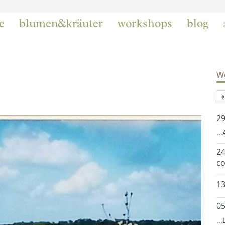
e
blumen&kräuter
workshops
blog
We
2
..
24
co
13
0
..