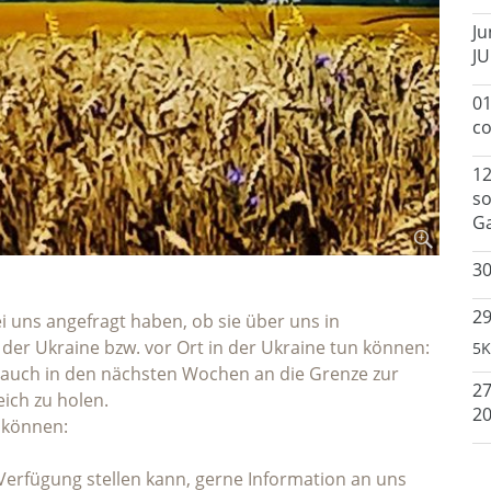
Ju
JU
01
co
12
so
G
3
29
i uns angefragt haben, ob sie über uns in
 der Ukraine bzw. vor Ort in der Ukraine tun können:
5K
h auch in den nächsten Wochen an die Grenze zur
2
ich zu holen.
2
 können:
erfügung stellen kann, gerne Information an uns