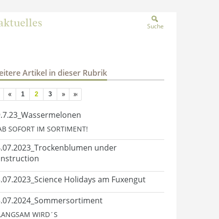
aktuelles
Suche
itere Artikel in dieser Rubrik
1
2
3
9.7.23_Wassermelonen
.AB SOFORT IM SORTIMENT!
.07.2023_Trockenblumen under
nstruction
.07.2023_Science Holidays am Fuxengut
5.07.2024_Sommersortiment
.LANGSAM WIRD´S