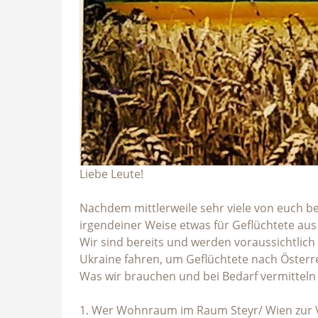
Liebe Leute!
Nachdem mittlerweile sehr viele von euch be
irgendeiner Weise etwas für Geflüchtete aus
Wir sind bereits und werden voraussichtlic
Ukraine fahren, um Geflüchtete nach Österre
Was wir brauchen und bei Bedarf vermitteln
1. Wer Wohnraum im Raum Steyr/ Wien zur V