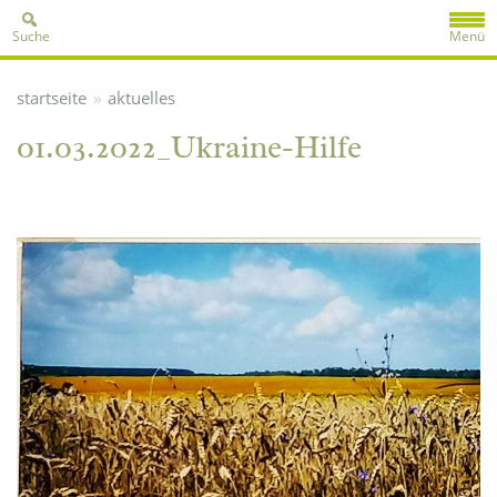
Suche
Menü
»
startseite
aktuelles
01.03.2022_Ukraine-Hilfe