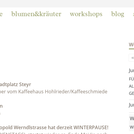
e
blumen&kräuter
workshops
blog
We
Ju
FÜ
dtplatz Steyr
AL
er vom Kaffeehaus Hohlrieder/Kaffeeschmiede
GE
Ju
en
n
W
eopold Werndlstrasse hat derzeit WINTERPAUSE!
W