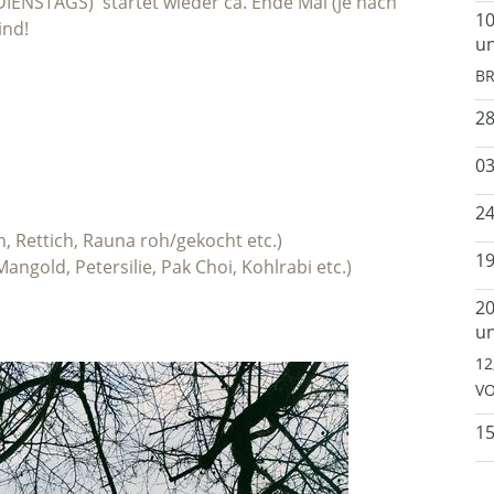
DIENSTAGS) startet wieder ca. Ende Mai (je nach
10
ind!
un
BR
2
03
24
, Rettich, Rauna roh/gekocht etc.)
19
gold, Petersilie, Pak Choi, Kohlrabi etc.)
20
un
12
VO
15