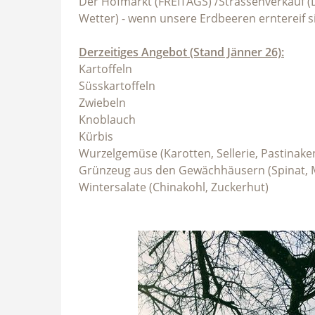
Der Hofmarkt (FREITAGS) /Strassenverkauf (
Wetter) - wenn unsere Erdbeeren erntereif s
Derzeitiges Angebot (Stand Jänner 26):
Kartoffeln
Süsskartoffeln
Zwiebeln
Knoblauch
Kürbis
Wurzelgemüse (Karotten, Sellerie, Pastinaken
Grünzeug aus den Gewächhäusern (Spinat, Man
Wintersalate (Chinakohl, Zuckerhut)