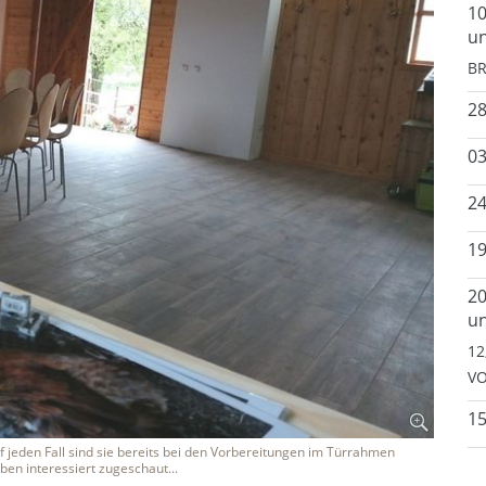
10
un
BR
2
03
24
19
20
un
12
VO
15
f jeden Fall sind sie bereits bei den Vorbereitungen im Türrahmen
en interessiert zugeschaut...