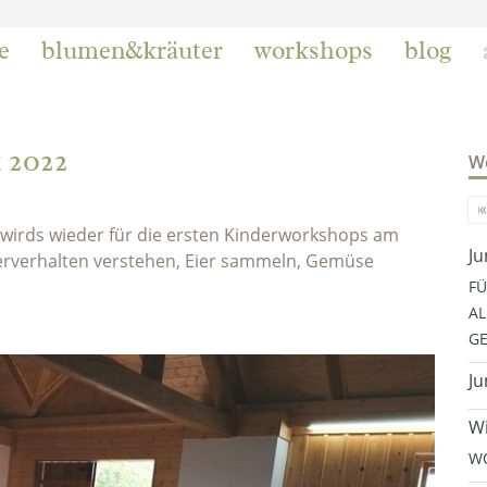
e
blumen&kräuter
workshops
blog
 2022
We
it wirds wieder für die ersten Kinderworkshops am
Ju
rverhalten verstehen, Eier sammeln, Gemüse
FÜ
AL
GE
Ju
Wi
WO