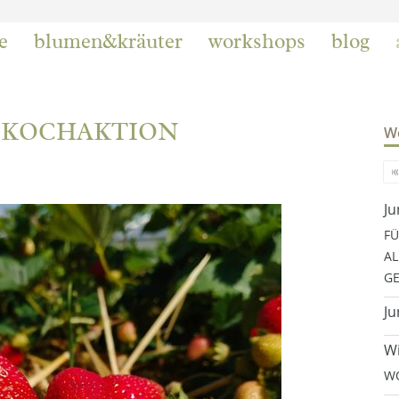
e
blumen&kräuter
workshops
blog
INKOCHAKTION
We
Ju
FÜ
AL
GE
Ju
Wi
WO