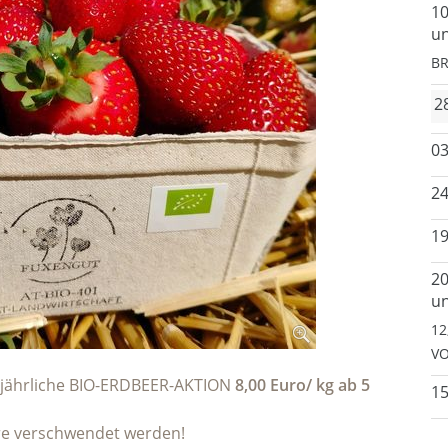
10
un
BR
2
03
24
19
20
un
12
VO
alljährliche BIO-ERDBEER-AKTION
8,00 Euro/ kg ab 5
15
ere verschwendet werden!