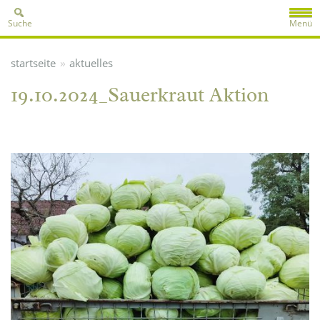
Suche
Menü
»
startseite
aktuelles
19.10.2024_Sauerkraut Aktion