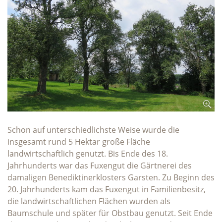
Schon auf unterschiedlichste Weise wurde die
insgesamt rund 5 Hektar große Fläche
landwirtschaftlich genutzt. Bis Ende des 18.
Jahrhunderts war das Fuxengut die Gärtnerei des
damaligen Benediktinerklosters Garsten. Zu Beginn des
20. Jahrhunderts kam das Fuxengut in Familienbesitz,
die landwirtschaftlichen Flächen wurden als
Baumschule und später für Obstbau genutzt. Seit Ende