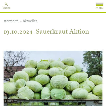
Suche
Menü
»
startseite
aktuelles
19.10.2024_Sauerkraut Aktion