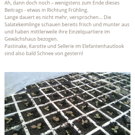
Ah, dann doch noch – wenigstens zum Ende dieses
Beitrags - etwas in Richtung Frühling.
Lange dauert es nicht mehr, versprochen… Die
Salatekeimlinge schauen bereits frisch und munter aus
und haben mittlerweile ihre Einzelquartiere im
Gewächshaus bezogen.
Pastinake, Karotte und Sellerie im Elefantenhautlook
sind also bald Schnee von gestern!