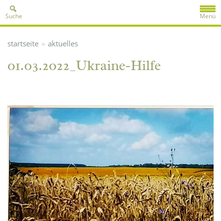
Suche
Menü
»
startseite
aktuelles
01.03.2022_Ukraine-Hilfe