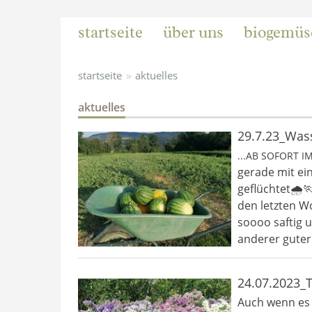
startseite
über uns
biogemüs
»
startseite
aktuelles
aktuelles
29.7.23_Wa
...AB SOFORT I
gerade mit ei
geflüchtet🌧️
den letzten W
soooo saftig 
anderer guter
24.07.2023_
Auch wenn es 