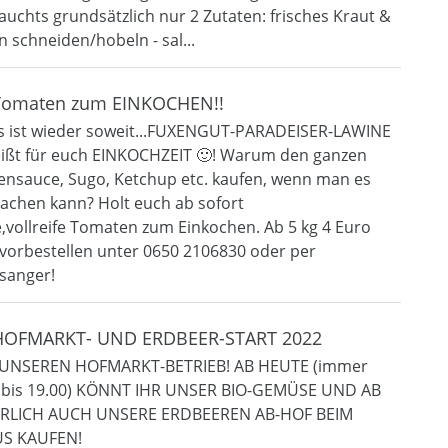
auchts grundsätzlich nur 2 Zutaten: frisches Kraut &
in schneiden/hobeln - sal...
_Tomaten zum EINKOCHEN!!
s ist wieder soweit...FUXENGUT-PARADEISER-LAWINE
eißt für euch EINKOCHZEIT 🙂! Warum den ganzen
nsauce, Sugo, Ketchup etc. kaufen, wenn man es
achen kann? Holt euch ab sofort
ollreife Tomaten zum Einkochen. Ab 5 kg 4 Euro
e vorbestellen unter 0650 2106830 oder per
sanger!
_HOFMARKT- UND ERDBEER-START 2022
 UNSEREN HOFMARKT-BETRIEB! AB HEUTE (immer
00 bis 19.00) KÖNNT IHR UNSER BIO-GEMÜSE UND AB
RLICH AUCH UNSERE ERDBEEREN AB-HOF BEIM
S KAUFEN!