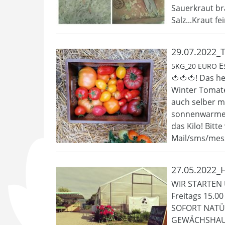
Sauerkraut br
Salz...Kraut fe
29.07.2022
E
5KG_20 EURO
🍅🍅🍅! Das h
Winter Tomate
auch selber m
sonnenwarme,v
das Kilo! Bitt
Mail/sms/mes
27.05.2022
WIR STARTEN
Freitags 15.
SOFORT NATÜ
GEWÄCHSHAU