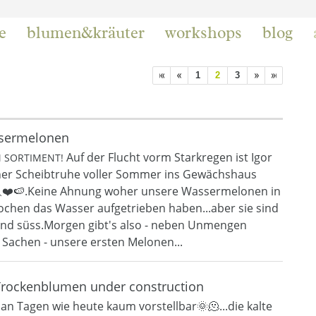
e
blumen&kräuter
workshops
blog
1
2
3
ssermelonen
Auf der Flucht vorm Starkregen ist Igor
M SORTIMENT!
ner Scheibtruhe voller Sommer ins Gewächshaus
🏃❤️🍉.Keine Ahnung woher unsere Wassermelonen in
ochen das Wasser aufgetrieben haben...aber sie sind
und süss.Morgen gibt's also - neben Unmengen
 Sachen - unsere ersten Melonen...
Trockenblumen under construction
an Tagen wie heute kaum vorstellbar🌞🫠...die kalte