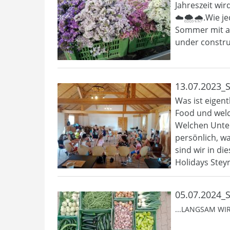
Jahreszeit wi
☁️🌨️🌧️.Wie 
Sommer mit a
under construc
13.07.2023_
Was ist eigen
Food und welc
Welchen Unter
persönlich, w
sind wir in d
Holidays Stey
05.07.2024_
...LANGSAM WI