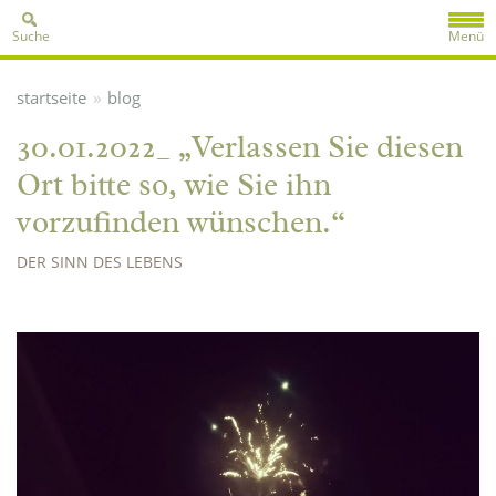
Suche
Menü
»
startseite
blog
30.01.2022_ „Verlassen Sie diesen
Ort bitte so, wie Sie ihn
vorzufinden wünschen.“
DER SINN DES LEBENS