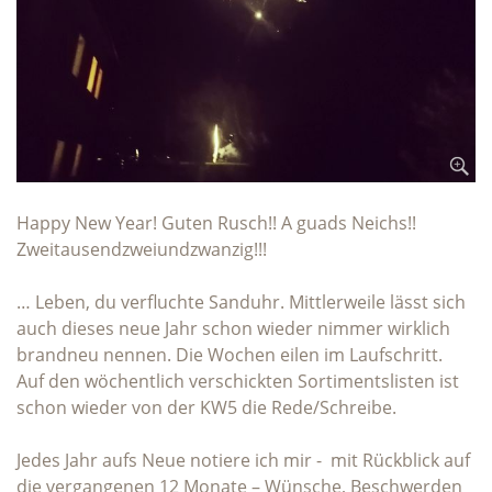
Happy New Year! Guten Rusch!! A guads Neichs!!
Zweitausendzweiundzwanzig!!!
… Leben, du verfluchte Sanduhr. Mittlerweile lässt sich
auch dieses neue Jahr schon wieder nimmer wirklich
brandneu nennen. Die Wochen eilen im Laufschritt.
Auf den wöchentlich verschickten Sortimentslisten ist
schon wieder von der KW5 die Rede/Schreibe.
Jedes Jahr aufs Neue notiere ich mir - mit Rückblick auf
die vergangenen 12 Monate – Wünsche, Beschwerden