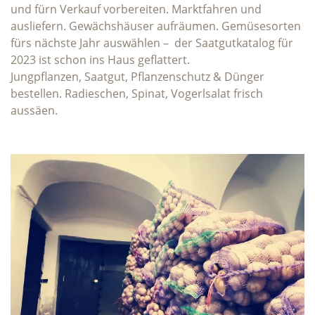
und fürn Verkauf vorbereiten. Marktfahren und
ausliefern. Gewächshäuser aufräumen. Gemüsesorten
fürs nächste Jahr auswählen – der Saatgutkatalog für
2023 ist schon ins Haus geflattert.
Jungpflanzen, Saatgut, Pflanzenschutz & Dünger
bestellen. Radieschen, Spinat, Vogerlsalat frisch
aussäen.