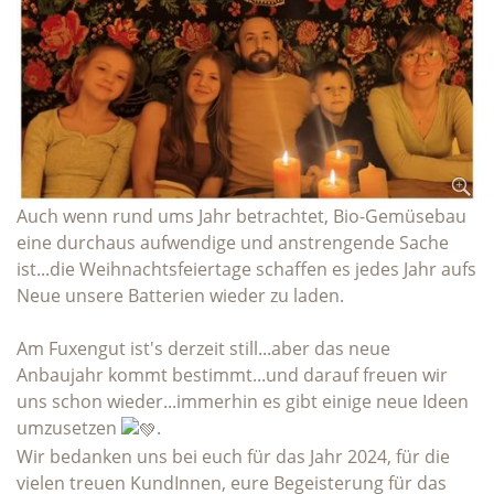
Auch wenn rund ums Jahr betrachtet, Bio-Gemüsebau
eine durchaus aufwendige und anstrengende Sache
ist...die Weihnachtsfeiertage schaffen es jedes Jahr aufs
Neue unsere Batterien wieder zu laden.
Am Fuxengut ist's derzeit still...aber das neue
Anbaujahr kommt bestimmt...und darauf freuen wir
uns schon wieder...immerhin es gibt einige neue Ideen
umzusetzen
.
Wir bedanken uns bei euch für das Jahr 2024, für die
vielen treuen KundInnen, eure Begeisterung für das