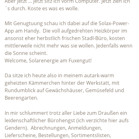
Aber jetzt ... jetzt sitz ich vorm Computer. Jetzt zieh ich
´s durch. Koste es was es wolle.
Mit Genugtuung schau ich dabei auf die Solax-Power-
App am Handy. Die voll aufgedrehten Heizkörper im
ansonst eher herbstlich frischen Stadl-Büro, kosten
mittlerweile nicht mehr was sie wollen. Jedenfalls wenn
die Sonne scheint.
Welcome, Solarenergie am Fuxengut!
Da sitze ich heute also in meinem autark-warm
geheizten Kämmerchen hinter der Werkstatt, mit
Rundumblick auf Gewächshäuser, Gemüsefeld und
Beerengarten.
In mir schlummert trotz aller Liebe zum Draußen ein
leidenschaftlicher Bürohengst (ich verzichte hier aufs
Gendern). Abrechnungen, Anmeldungen,
Lieferscheine, Bestellungen, Sortimentslisten,