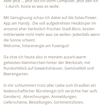
Aber jetzt ... jetzt sitz ich vorm Computer. Jetzt zieh ich
´s durch. Koste es was es wolle.
Mit Genugtuung schau ich dabei auf die Solax-Power-
App am Handy. Die voll aufgedrehten Heizkörper im
ansonst eher herbstlich frischen Stadl-Büro, kosten
mittlerweile nicht mehr was sie wollen. Jedenfalls wenn
die Sonne scheint.
Welcome, Solarenergie am Fuxengut!
Da sitze ich heute also in meinem autark-warm
geheizten Kämmerchen hinter der Werkstatt, mit
Rundumblick auf Gewächshäuser, Gemüsefeld und
Beerengarten.
In mir schlummert trotz aller Liebe zum Draußen ein
leidenschaftlicher Bürohengst (ich verzichte hier aufs
Gendern). Abrechnungen, Anmeldungen,
Lieferscheine, Bestellungen, Sortimentslisten,