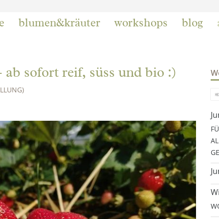
e
blumen&kräuter
workshops
blog
sofort reif, süss und bio :)
We
ELLUNG)
Ju
FÜ
AL
GE
Ju
Wi
WO