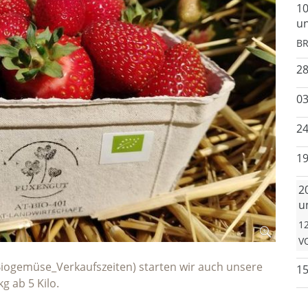
10
un
BR
2
03
24
19
2
un
12
V
Biogemüse_Verkaufszeiten) starten wir auch unsere
15
g ab 5 Kilo.