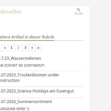
aktuelles
Suche
itere Artikel in dieser Rubrik
1
2
3
9.7.23_Wassermelonen
.AB SOFORT IM SORTIMENT!
.07.2023_Trockenblumen under
nstruction
.07.2023_Science Holidays am Fuxengut
5.07.2024_Sommersortiment
.LANGSAM WIRD´S