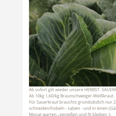
Ab sofort gilt wieder unsere HERBST- SAU
Ab 10kg 1,60/kg Braunschweiger-Weißkraut.
Für Sauerkraut brauchts grundsätzlich nur 2 
schneiden/hobeln - salzen - und in einen (Gä
Monat warten...genießen und fit bleiben :).