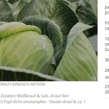
Ju
JU
01
co
12
so
G
3
29
5K
ERKRAUT-EINKOCH-AKTION!
2
2
Zutaten: Weißkraut & Salz...Kraut fein
r)-Topf dicht einstampfen - Deckel drauf & ca. 1