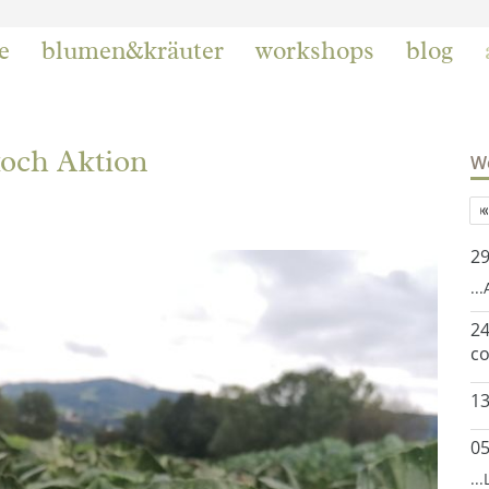
e
blumen&kräuter
workshops
blog
koch Aktion
We
2
..
24
co
13
0
..