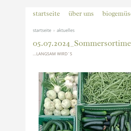
startseite
über uns
biogemüs
»
startseite
aktuelles
05.07.2024_Sommersortime
...LANGSAM WIRD´S