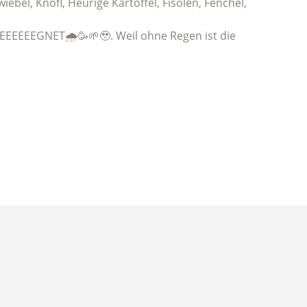
ebel, Knofl, Heurige Kartoffel, Fisolen, Fenchel,
REEEEEEEGNET🌧️🥳🌱🥹. Weil ohne Regen ist die