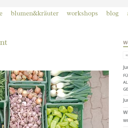
e
blumen&kräuter
workshops
blog
nt
We
Ju
FÜ
AL
GE
Ju
Wi
WO