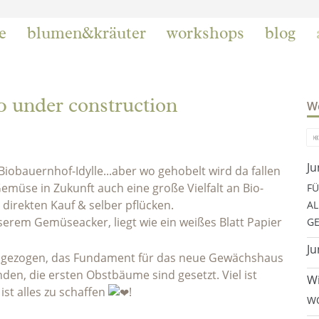
e
blumen&kräuter
workshops
blog
0 under construction
We
Ju
iobauernhof-Idylle...aber wo gehobelt wird da fallen
emüse in Zukunft auch eine große Vielfalt an Bio-
FÜ
direkten Kauf & selber pflücken.
AL
serem Gemüseacker, liegt wie ein weißes Blatt Papier
GE
Ju
d gezogen, das Fundament für das neue Gewächshaus
en, die ersten Obstbäume sind gesetzt. Viel ist
Wi
st alles zu schaffen
!
WO