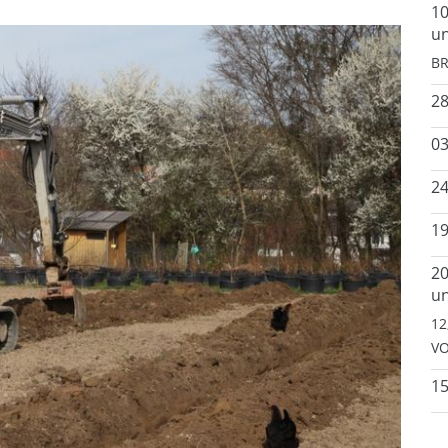
10
un
BR
2
03
24
19
20
un
12
VO
15