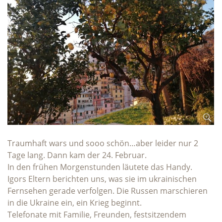
Traumhaft wars und sooo schön…aber leider nur 2
Tage lang. Dann kam der 24. Februar.
In den frühen Morgenstunden läutete das Handy.
Igors Eltern berichten uns, was sie im ukrainischen
Fernsehen gerade verfolgen. Die Russen marschieren
in die Ukraine ein, ein Krieg beginnt.
Telefonate mit Familie, Freunden, festsitzendem