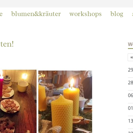
e
blumen&kräuter
workshops
blog
ten!
We
29
28
06
01
13