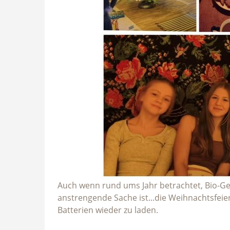
Auch wenn rund ums Jahr betrachtet, Bio-
anstrengende Sache ist...die Weihnachtsfeie
Batterien wieder zu laden.