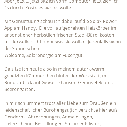
Aber jetzt ... jetzt sitz ich vorm Computer. Jetzt zieh ich
´s durch. Koste es was es wolle.
Mit Genugtuung schau ich dabei auf die Solax-Power-
App am Handy. Die voll aufgedrehten Heizkörper im
ansonst eher herbstlich frischen Stadl-Büro, kosten
mittlerweile nicht mehr was sie wollen. Jedenfalls wenn
die Sonne scheint.
Welcome, Solarenergie am Fuxengut!
Da sitze ich heute also in meinem autark-warm
geheizten Kämmerchen hinter der Werkstatt, mit
Rundumblick auf Gewächshäuser, Gemüsefeld und
Beerengarten.
In mir schlummert trotz aller Liebe zum Draußen ein
leidenschaftlicher Bürohengst (ich verzichte hier aufs
Gendern). Abrechnungen, Anmeldungen,
Lieferscheine, Bestellungen, Sortimentslisten,