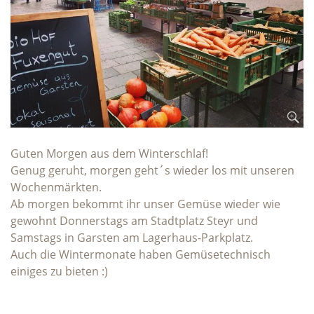
Guten Morgen aus dem Winterschlaf!
Genug geruht, morgen geht´s wieder los mit unseren
Wochenmärkten.
Ab morgen bekommt ihr unser Gemüse wieder wie
gewohnt Donnerstags am Stadtplatz Steyr und
Samstags in Garsten am Lagerhaus-Parkplatz.
Auch die Wintermonate haben Gemüsetechnisch
einiges zu bieten :)